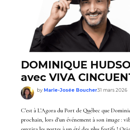
DOMINIQUE HUDSON 
avec VIVA CINCUE
by
Marie-Josée Boucher
31 mars 2026
C’est à L’Agora du Port de Québec que Dominiq
prochain, lors d’un événement à son image : vib
ouvrira les portes à un été des plus festifs ! O