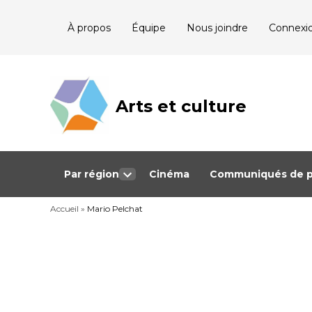
Skip
À propos
Équipe
Nous joindre
Connexi
to
content
Arts et culture
Journalisme
bénévole qui
couvre les
événements
culturels au
Québec
Par région
Cinéma
Communiqués de p
Open
dropdown
Accueil
»
Mario Pelchat
menu