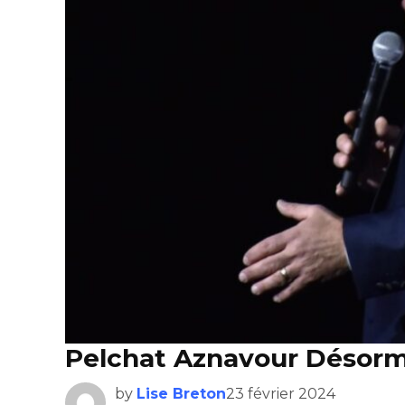
Pelchat Aznavour Désorm
by
Lise Breton
23 février 2024