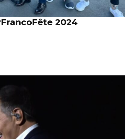
erFrancoFête 2024