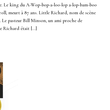
ue. Le king du A-Wop-bop-a-loo-lop a-lop-bam-boo
oll, meurt à 87 ans. Little Richard, nom de scène
 Le pasteur Bill Minson, un ami proche de
le Richard était […]