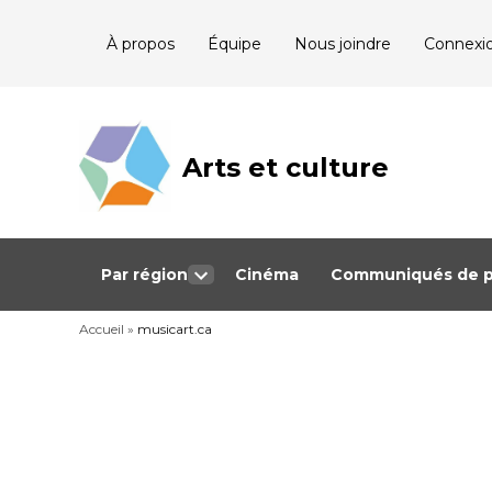
Skip
À propos
Équipe
Nous joindre
Connexi
to
content
Arts et culture
Journalisme
bénévole qui
couvre les
événements
culturels au
Québec
Par région
Cinéma
Communiqués de p
Open
dropdown
Accueil
»
musicart.ca
menu