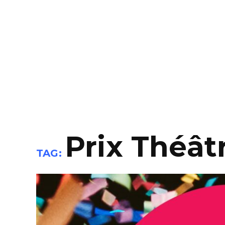
Prix Théât
TAG: