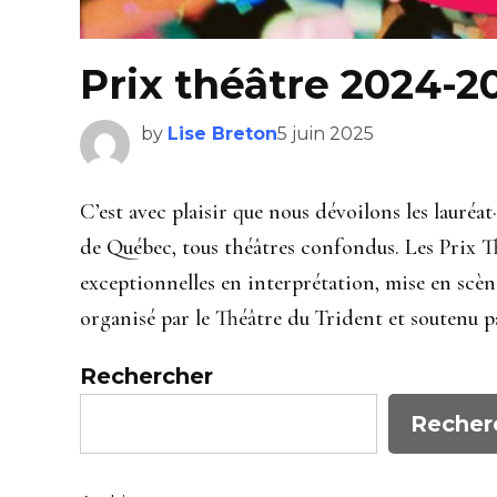
Prix théâtre 2024-20
by
Lise Breton
5 juin 2025
C’est avec plaisir que nous dévoilons les lauréa
de Québec, tous théâtres confondus. Les Prix T
exceptionnelles en interprétation, mise en scèn
organisé par le Théâtre du Trident et soutenu p
Rechercher
Recher