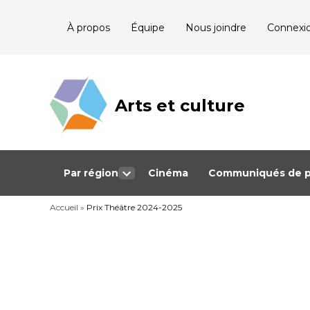
Skip
À propos
Équipe
Nous joindre
Connexi
to
content
Arts et culture
Journalisme
bénévole qui
couvre les
événements
culturels au
Québec
Par région
Cinéma
Communiqués de p
Open
dropdown
Accueil
»
Prix Théâtre 2024-2025
menu