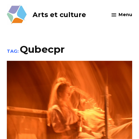
Skip
to
Arts et culture
Menu
content
Qubecpr
TAG: