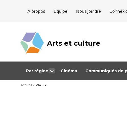
Skip
À propos
Équipe
Nous joindre
Connexi
to
content
Arts et culture
Journalisme
bénévole qui
couvre les
événements
culturels au
Québec
Par région
Cinéma
Communiqués de p
Open
dropdown
Accueil
»
RIRES
menu