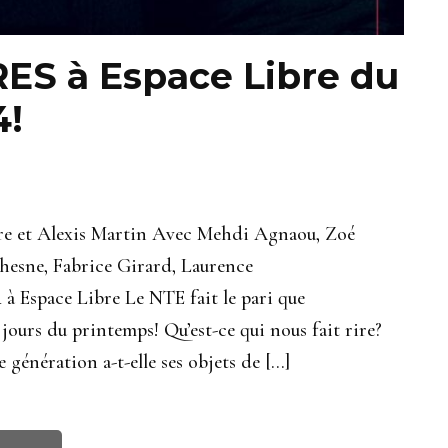
RES à Espace Libre du
4!
ière et Alexis Martin Avec Mehdi Agnaou, Zoé
sne, Fabrice Girard, Laurence
 à Espace Libre Le NTE fait le pari que
jours du printemps! Qu’est-ce qui nous fait rire?
génération a-t-elle ses objets de […]