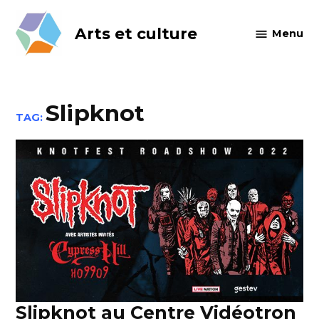
Skip
to
Arts et culture
Menu
content
Slipknot
TAG:
Slipknot au Centre Vidéotron