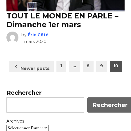
TOUT LE MONDE EN PARLE –
Dimanche 1er mars
by
Éric Côté
1 mars 2020
Pagination
1
…
8
9
10
Newer posts
des
publications
Rechercher
Rechercher
Archives