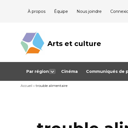
Skip
À propos
Équipe
Nous joindre
Connexi
to
content
Arts et culture
Journalisme
bénévole qui
couvre les
événements
culturels au
Québec
Par région
Cinéma
Communiqués de p
Open
dropdown
Accueil
»
trouble alimentaire
menu