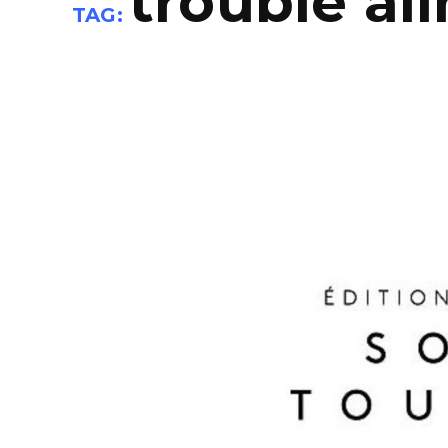
trouble al
TAG: