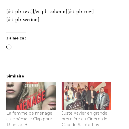
[/et_pb_text][/et_pb_column][/et_pb_row]
[/et_pb_section]
J’aime ça :
Chargement…
Similaire
La femme de ménage
Juste Xavier en grande
au cinéma le Clap pour
première au Cinéma le
13 ans et +
Clap de Sainte-Foy