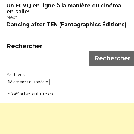
Navigation
Un FCVQ en ligne à la manière du cinéma
de
en salle!
l’article
Next
Dancing after TEN (Fantagraphics Éditions)
Rechercher
Rechercher
Archives
info@artsetculture.ca