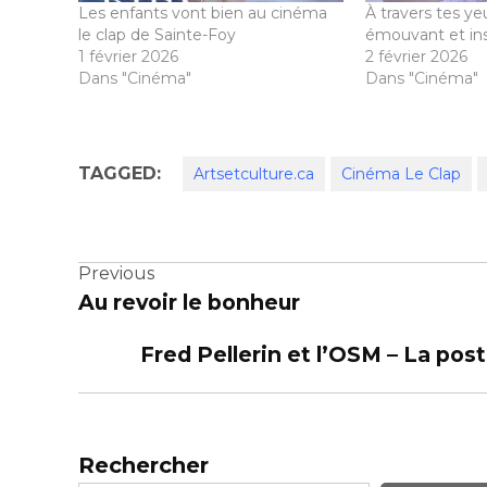
Les enfants vont bien au cinéma
À travers tes y
le clap de Sainte-Foy
émouvant et ins
1 février 2026
2 février 2026
Dans "Cinéma"
Dans "Cinéma"
TAGGED:
Artsetculture.ca
Cinéma Le Clap
Navigation
Previous
Au revoir le bonheur
de
Fred Pellerin et l’OSM – La pos
l’article
Rechercher