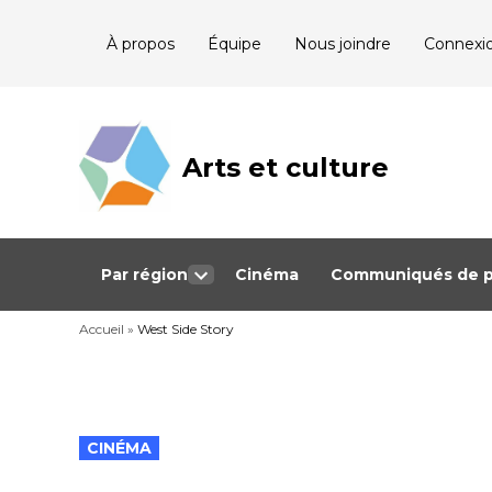
Skip
À propos
Équipe
Nous joindre
Connexi
to
content
Arts et culture
Journalisme
bénévole qui
couvre les
événements
culturels au
Québec
Par région
Cinéma
Communiqués de p
Open
dropdown
Accueil
»
West Side Story
menu
POSTED
CINÉMA
IN