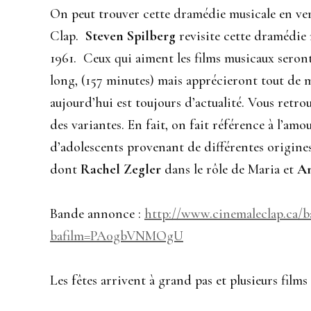
On peut trouver cette dramédie musicale en ve
Clap.
Steven Spilberg
revisite cette dramédie m
1961. Ceux qui aiment les films musicaux seront
long, (157 minutes) mais apprécieront tout de m
aujourd’hui est toujours d’actualité. Vous retro
des variantes. En fait, on fait référence à l’am
d’adolescents provenant de différentes origines
dont
Rachel Zegler
dans le rôle de Maria et
An
Bande annonce :
http://www.cinemaleclap.ca/
bafilm=PA0gbVNMOgU
Les fêtes arrivent à grand pas et plusieurs film