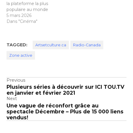
la plateforme la plus
populaire au monde
5 mars 2026
Dans "Cinéma"
TAGGED:
Artsetculture.ca
Radio-Canada
Zone active
Navigation
Previous
Plusieurs séries à découvrir sur ICI TOU.TV
de
en janvier et février 2021
l’article
Next
Une vague de réconfort grâce au
spectacle Décembre – Plus de 15 000 liens
vendus!