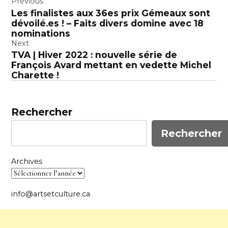
Navigation
Previous
Les finalistes aux 36es prix Gémeaux sont
de
dévoilé.es ! – Faits divers domine avec 18
l’article
nominations
Next
TVA | Hiver 2022 : nouvelle série de
François Avard mettant en vedette Michel
Charette !
Rechercher
Rechercher
Archives
info@artsetculture.ca