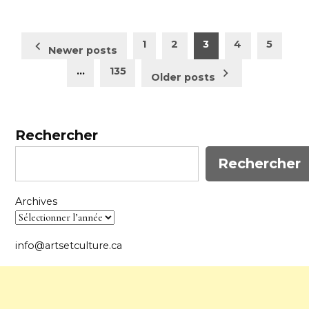
Pagination
1
2
3
4
5
Newer posts
des
…
135
Older posts
publications
Rechercher
Rechercher
Archives
info@artsetculture.ca