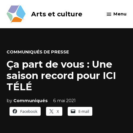
Skip
to
Arts et culture
Menu
content
POSTED
COMMUNIQUÉS DE PRESSE
IN
Ça part de vous : Une
saison record pour ICI
TÉLÉ
by
Communiqués
6 mai 2021
Facebook
X
E-mail