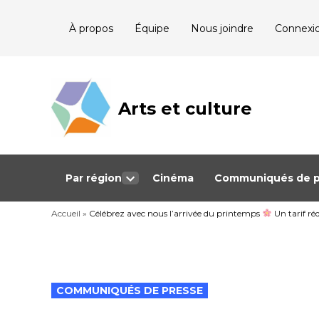
Skip
À propos
Équipe
Nous joindre
Connexi
to
content
Arts et culture
Journalisme
bénévole qui
couvre les
événements
culturels au
Québec
Par région
Cinéma
Communiqués de p
Open
dropdown
Accueil
»
Célébrez avec nous l’arrivée du printemps
menu
Un tarif réd
POSTED
COMMUNIQUÉS DE PRESSE
IN