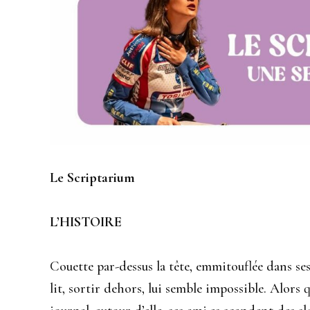
Le Scriptarium
L’HISTOIRE
Couette par-dessus la tête, emmitouflée dans se
lit, sortir dehors, lui semble impossible. Alors q