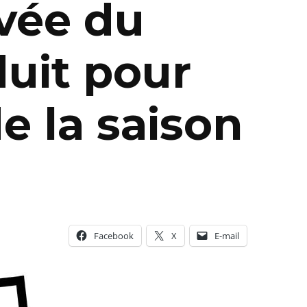
ivée du
duit pour
e la saison
Facebook
X
E-mail