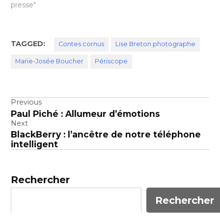
presse"
TAGGED:
Contes cornus
Lise Breton photographe
Marie-Josée Boucher
Périscope
Navigation
Previous
Paul Piché : Allumeur d’émotions
de
Next
l’article
BlackBerry : l’ancêtre de notre téléphone
intelligent
Rechercher
Rechercher