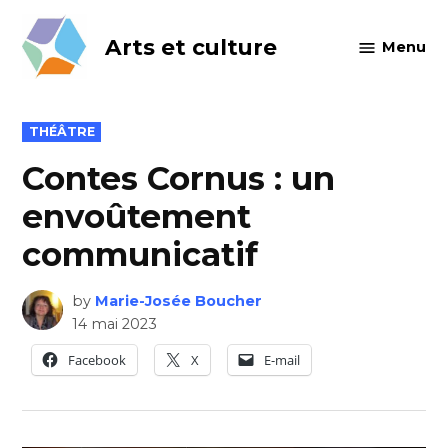
Skip
to
Arts et culture
Menu
content
POSTED
THÉÂTRE
IN
Contes Cornus : un
envoûtement
communicatif
by
Marie-Josée Boucher
14 mai 2023
Facebook
X
E-mail