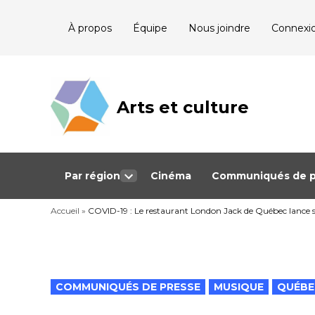
Skip
À propos
Équipe
Nous joindre
Connexi
to
content
Arts et culture
Journalisme
bénévole qui
couvre les
événements
culturels au
Québec
Par région
Cinéma
Communiqués de p
Open
dropdown
Accueil
»
COVID-19 : Le restaurant London Jack de Québec lance s
menu
POSTED
COMMUNIQUÉS DE PRESSE
MUSIQUE
QUÉBE
IN