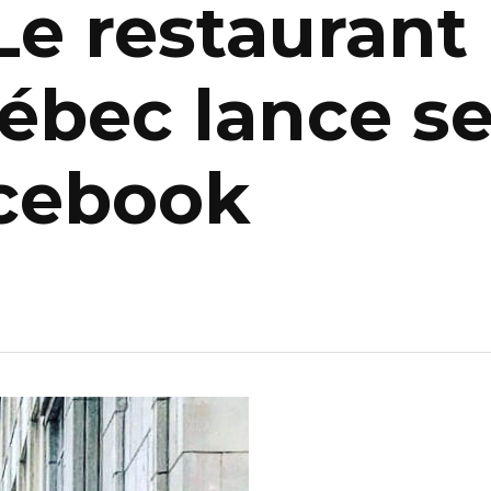
 Le restauran
ébec lance se
acebook