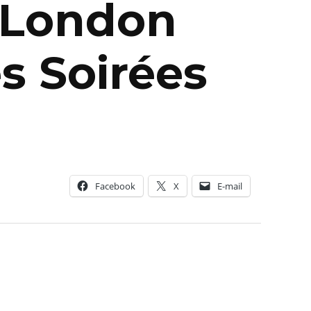
t London
s Soirées
Facebook
X
E-mail