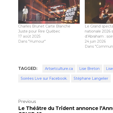
Charles Brunet Carte Blanche
Le Grand specta
Juste pour Rire Québec
nationale 2026 s
17 août 2025
d’Abraham : soi
Dans "Humour"
24 juin 2026
Dans "Communi
TAGGED:
Artsetculture.ca
Lise Breton
Lis
Soirées Live sur Facebook.
Stéphane Langelier
Navigation
Previous
Le Théâtre du Trident annonce l’Annul