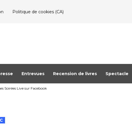
on
Politique de cookies (CA)
resse
Entrevues
Recension de livres
Spectacle
es Soirées Live sur Facebook
C