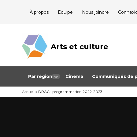
Skip
À propos
Équipe
Nous joindre
Connexi
to
content
Arts et culture
Journalisme
bénévole qui
couvre les
événements
culturels au
Québec
Par région
Cinéma
Communiqués de p
Open
dropdown
Accueil
»
DRAC : programmation 2022-2023
menu