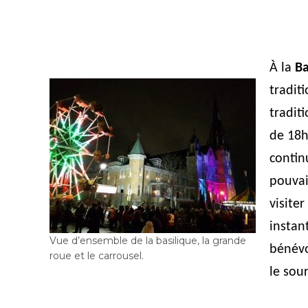
À la
Ba
tradit
tradit
de 18h
contin
pouvai
visiter
instan
Vue d’ensemble de la basilique, la grande
bénévo
roue et le carrousel.
le sour