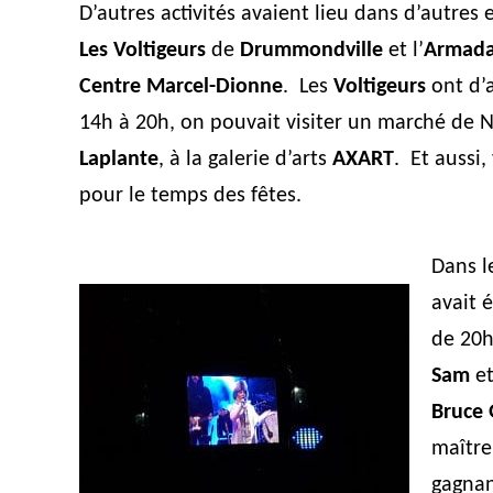
D’autres activités avaient lieu dans d’autres 
Les Voltigeurs
de
Drummondville
et l’
Armad
Centre Marcel-Dionne
. Les
Voltigeurs
ont d’a
14h à 20h, on pouvait visiter un marché de 
Laplante
, à la galerie d’arts
AXART
. Et aussi, 
pour le temps des fêtes.
Dans l
avait 
de 20h
Sam
e
Bruce
maître
gagna