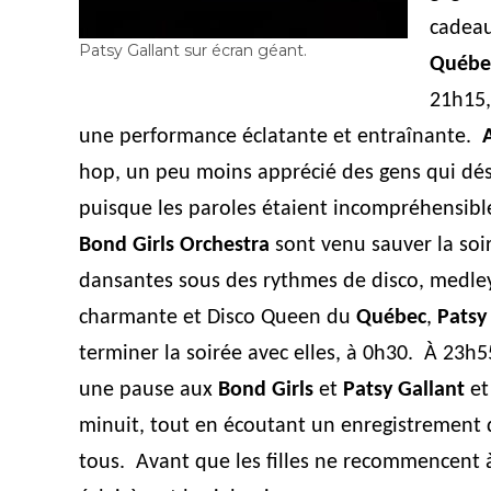
cadeau
Patsy Gallant sur écran géant.
Québe
21h15,
une performance éclatante et entraînante.
A
hop, un peu moins apprécié des gens qui dése
puisque les paroles étaient incompréhensible
Bond Girls Orchestra
sont venu
sauver la soi
dansantes sous des rythmes de disco, medley
charmante et Disco Queen du
Québec
,
Patsy
terminer la soirée avec elles, à 0h30. À 23h
une pause aux
Bond Girls
et
Patsy Gallant
et
minuit, tout en écoutant un enregistrement
tous. Avant que les filles ne recommencent à 