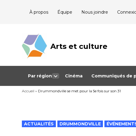
Skip
À propos
Équipe
Nous joindre
Connexi
to
content
Arts et culture
Journalisme
bénévole qui
couvre les
événements
culturels au
Québec
Par région
Cinéma
Communiqués de p
Open
dropdown
Accueil
»
Drummondville se met pour la 5e fois sur son 31
menu
POSTED
ACTUALITÉS
DRUMMONDVILLE
ÉVÉNEMENT
IN