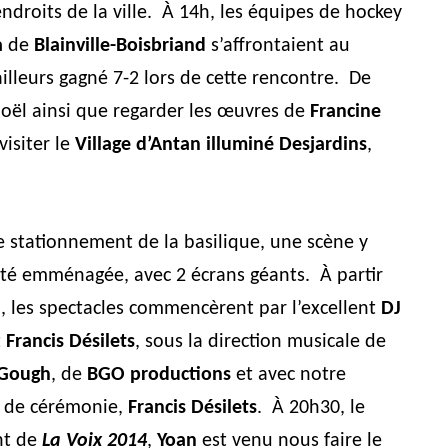
endroits de la ville. À 14h, les équipes de hockey
a
de
Blainville-Boisbriand
s’affrontaient au
illeurs gagné 7-2 lors de cette rencontre. De
Noël ainsi que regarder les œuvres de
Francine
visiter le
Village d’Antan illuminé Desjardins
,
e stationnement de la basilique, une scène y
été emménagée, avec 2 écrans géants. À partir
, les spectacles commencèrent par l’excellent
DJ
t
Francis Désilets
, sous la direction musicale de
 Gough
, de
BGO productions
et avec notre
 de cérémonie,
Francis Désilets
. À 20h30, le
nt de
La Voix 2014
,
Yoan
est venu nous faire le