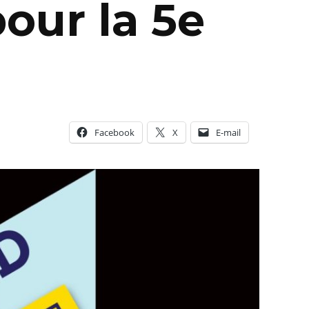
our la 5e
Facebook
X
E-mail