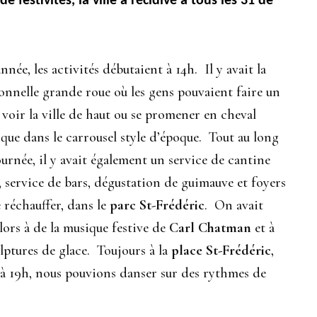
 festivités, la ville a récidivé à tous les 31 de
nnée, les activités débutaient à 14h. Il y avait la
onnelle grande roue où les gens pouvaient faire un
 voir la ville de haut ou se promener en cheval
que dans le carrousel style d’époque. Tout au long
ournée, il y avait également un service de cantine
 service de bars, dégustation de guimauve et foyers
 réchauffer, dans le
parc St-Frédéric
. On avait
lors à de la musique festive de
Carl Chatman
et à
lptures de glace. Toujours à la
place St-Frédéric
,
 à 19h, nous pouvions danser sur des rythmes de