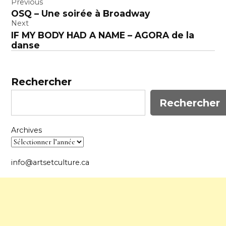
Navigation
Previous
OSQ – Une soirée à Broadway
de
Next
l’article
IF MY BODY HAD A NAME – AGORA de la
danse
Rechercher
Rechercher
Archives
info@artsetculture.ca