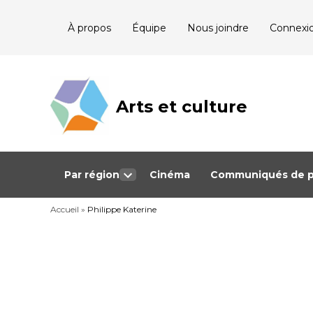
Skip
À propos
Équipe
Nous joindre
Connexi
to
content
Arts et culture
Journalisme
bénévole qui
couvre les
événements
culturels au
Québec
Par région
Cinéma
Communiqués de p
Open
dropdown
Accueil
»
Philippe Katerine
menu