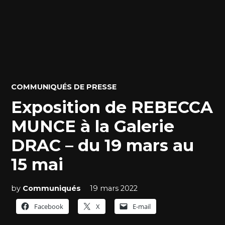
POSTED
COMMUNIQUÉS DE PRESSE
IN
Exposition de REBECCA
MUNCE à la Galerie
DRAC – du 19 mars au
15 mai
by
Communiqués
19 mars 2022
Facebook
X
E-mail