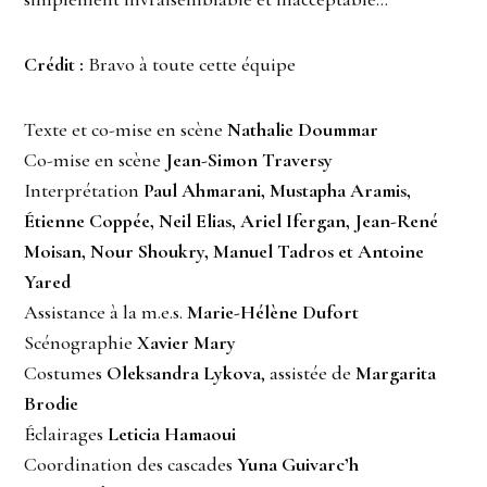
Crédit :
Bravo à toute cette équipe
Texte et co-mise en scène
Nathalie Doummar
Co-mise en scène
Jean-Simon Traversy
Interprétation
Paul Ahmarani, Mustapha Aramis,
Étienne Coppée, Neil Elias, Ariel Ifergan, Jean-René
Moisan, Nour Shoukry, Manuel Tadros et Antoine
Yared
Assistance à la m.e.s.
Marie-Hélène Dufort
Scénographie
Xavier Mary
Costumes
Oleksandra Lykova
, assistée de
Margarita
Brodie
Éclairages
Leticia Hamaoui
Coordination des cascades
Yuna Guivarc’h