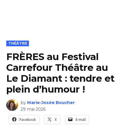
POSTED
THÉÂTRE
IN
FRÈRES au Festival
Carrefour Théâtre au
Le Diamant : tendre et
plein d’humour !
by
Marie-Josée Boucher
29 mai 2026
Facebook
X
E-mail