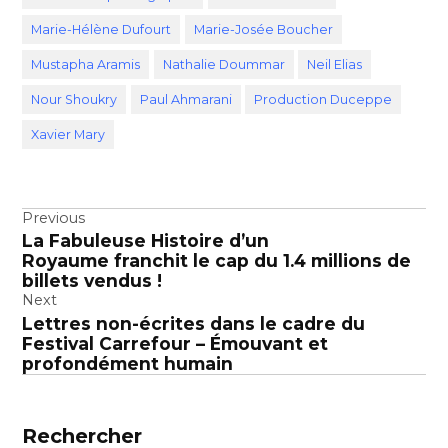
Marie-Hélène Dufourt
Marie-Josée Boucher
Mustapha Aramis
Nathalie Doummar
Neil Elias
Nour Shoukry
Paul Ahmarani
Production Duceppe
Xavier Mary
Navigation
Previous
La Fabuleuse Histoire d’un
de
Royaume franchit le cap du 1.4 millions de
l’article
billets vendus !
Next
Lettres non-écrites dans le cadre du
Festival Carrefour – Émouvant et
profondément humain
Rechercher