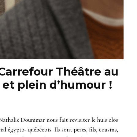
Carrefour Théâtre au
 et plein d’humour !
thalie Doummar nous fait revisiter le huis clos
ial égypto- québécois. Ils sont pères, fils, cousins,