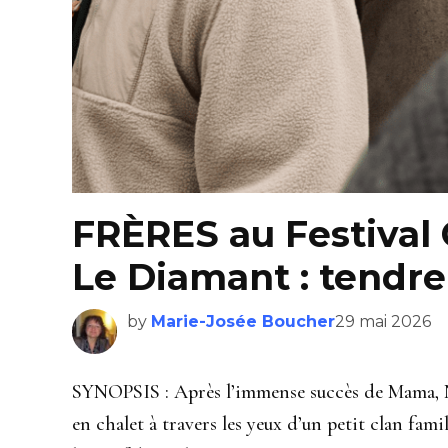
FRÈRES au Festival 
Le Diamant : tendre
by
Marie-Josée Boucher
29 mai 2026
SYNOPSIS : Après l’immense succès de Mama, Na
en chalet à travers les yeux d’un petit clan famil