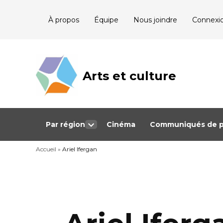
Skip
À propos
Équipe
Nous joindre
Connexi
to
content
Arts et culture
Journalisme
bénévole qui
couvre les
événements
culturels au
Québec
Par région
Cinéma
Communiqués de p
Open
dropdown
Accueil
»
Ariel Ifergan
menu