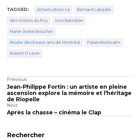
TAGGED:
Artsetculture.ca
Bernard Labadie
des Violons du Roy
Inon Barnatan
Marie-Josée Boucher
Musée des beaux-arts de Montréal
Palais Montcalm
Robert D.Levin
Navigation
Previous
Jean-Philippe Fortin : un artiste en pleine
de
ascension explore la mémoire et l’héritage
l’article
de Riopelle
Next
Après la chasse – cinéma le Clap
Rechercher