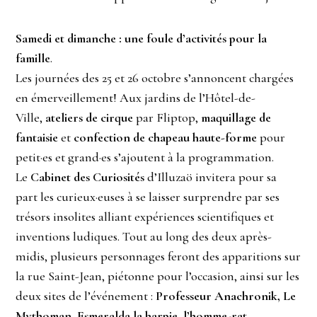
Samedi et dimanche : une foule d’activités pour la
famille
.
Les journées des 25 et 26 octobre s’annoncent chargées
en émerveillement! Aux jardins de l’Hôtel-de-
Ville,
ateliers de cirque
par Fliptop,
maquillage de
fantaisie
et
confection de chapeau haute-forme
pour
petit·es et grand·es s’ajoutent à la programmation.
Le
Cabinet des Curiosités
d’Illuzaö invitera pour sa
part les curieux·euses à se laisser surprendre par ses
trésors insolites alliant expériences scientifiques et
inventions ludiques. Tout au long des deux après-
midis, plusieurs personnages feront des apparitions sur
la rue Saint-Jean, piétonne pour l’occasion, ainsi sur les
deux sites de l’événement :
Professeur Anachronik, Le
Mythoman, Esmeralda la harpie, l’homme-rat