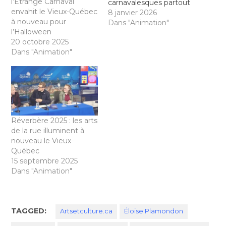
l’Étrange Carnaval
carnavalesques partout
envahit le Vieux-Québec
à Québec Rangez vos
8 janvier 2026
à nouveau pour
pantoufles, sortez vos
Dans "Animation"
l’Halloween
mitaines et votre cache-
20 octobre 2025
cou, car l’hiver, c’est
Dans "Animation"
dehors que ça se passe !
À la suite du
dévoilement de la
programmation 2026
qui s’est déroulé en
novembre dernier, le
Carnaval de Québec,…
Réverbère 2025 : les arts
de la rue illuminent à
nouveau le Vieux-
Québec
15 septembre 2025
Dans "Animation"
TAGGED:
Artsetculture.ca
Éloise Plamondon