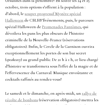
Ursulines dans la pénombre! En soirée les 24 et 25
octobre, trois options s’offrent à la population :
d’abord, le
souper progressif Mystère spécial
Halloween
de CELEB’Événements; puis, le parcours
spécial Halloween de
Promenades Fantômes
, qui
dévoilera les pans les plus obscurs de l’histoire
criminelle de la Nouvelle-France (réservations
obligatoires). Enfin, le Cercle de la Garnison ouvrira
exceptionnellement les portes de son bar secret
(
speakeasy
) au grand public. De 21 h à 1 h, ce lieu chargé
d’histoire se transformera sous l’effet de la magie et de
l’effervescence du Carnaval. Musique envoûtante et
cocktails raffinés au rendez-vous!
Le samedi et le dimanche, en après-midi, un
rallye de
récolte de bonbons
(réservation obligatoire) mettra les