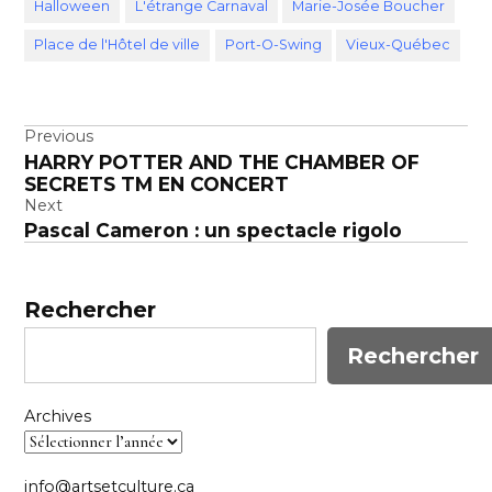
Halloween
L'étrange Carnaval
Marie-Josée Boucher
Place de l'Hôtel de ville
Port-O-Swing
Vieux-Québec
Navigation
Previous
HARRY POTTER AND THE CHAMBER OF
de
SECRETS TM EN CONCERT
l’article
Next
Pascal Cameron : un spectacle rigolo
Rechercher
Rechercher
Archives
info@artsetculture.ca