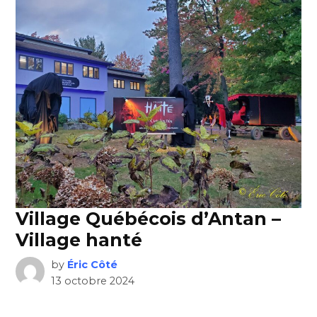
Village Québécois d’Antan –
Village hanté
by
Éric Côté
13 octobre 2024