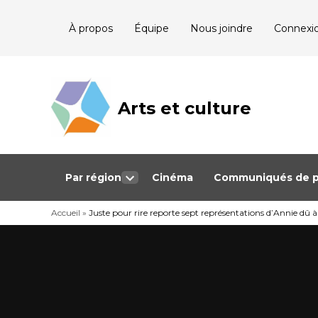
Skip
À propos
Équipe
Nous joindre
Connexi
to
content
Arts et culture
Journalisme
bénévole qui
couvre les
événements
culturels au
Québec
Par région
Cinéma
Communiqués de p
Open
dropdown
Accueil
»
Juste pour rire reporte sept représentations d’Annie dû 
menu