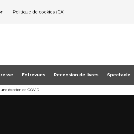
on
Politique de cookies (CA)
resse
Entrevues
Recension de livres
Spectacle
à une éclosion de COVID.