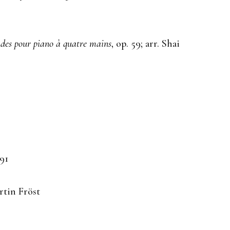
des pour piano à quatre mains
, op. 59; arr. Shai
 91
artin Fröst