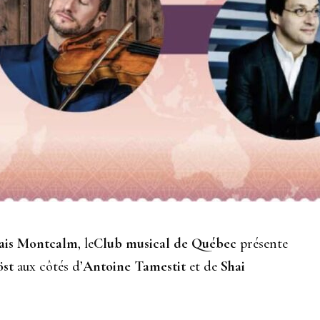
lais Montcalm
, le
Club musical de Québec
présente
öst
aux côtés d’
Antoine Tamestit
et de
Shai