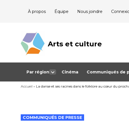
Skip
À propos
Équipe
Nous joindre
Connexi
to
content
Arts et culture
Journalisme
bénévole qui
couvre les
événements
culturels au
Québec
Par région
Cinéma
Communiqués de p
Open
dropdown
Accueil
»
La danse et ses racines dans le folklore au cœur du pro
menu
POSTED
COMMUNIQUÉS DE PRESSE
IN