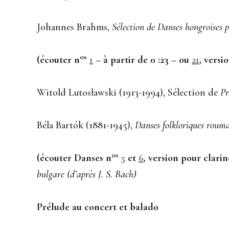
Johannes Brahms,
Sélection de Danses hongroises
os
(écouter n
1
– à partir de 0 :23 – ou
21
, versi
Witold Lutosławski (1913-1994), Sélection de
Pr
Béla Bartók (1881-1945),
Danses folkloriques roum
os
(écouter Danses n
5
et
6
, version pour clarin
bulgare (d’après J. S. Bach)
Prélude au concert et balado