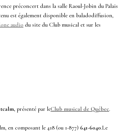
ence préconcert dans la salle Raoul-Jobin du Palais
tenu est également disponible en baladodiffusion,
one audio
du site du Club musical et sur les
ntcalm,
présenté par le
Club musical de Québec
.
calm, en composant le 418 (ou 1-877)
641-6040
.Le