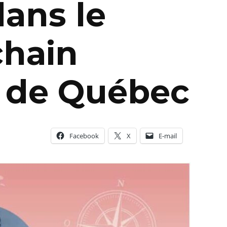
dans le
chain
l de Québec
Facebook
X
E-mail