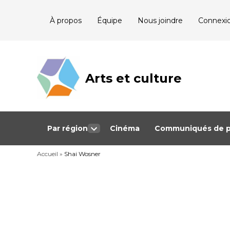
Skip
À propos
Équipe
Nous joindre
Connexi
to
content
Arts et culture
Journalisme
bénévole qui
couvre les
événements
culturels au
Québec
Par région
Cinéma
Communiqués de p
Open
dropdown
Accueil
»
Shai Wosner
menu