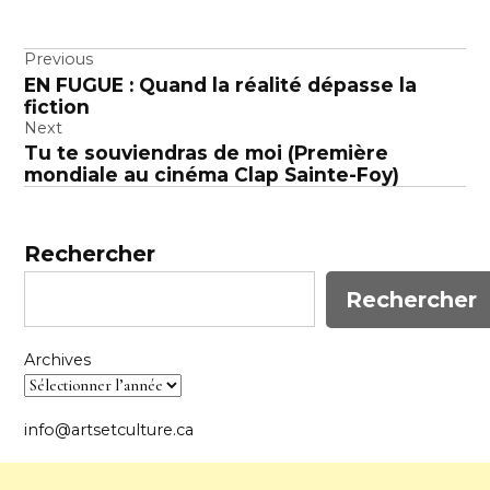
Navigation
Previous
EN FUGUE : Quand la réalité dépasse la
de
fiction
l’article
Next
Tu te souviendras de moi (Première
mondiale au cinéma Clap Sainte-Foy)
Rechercher
Rechercher
Archives
info@artsetculture.ca