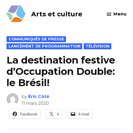
Skip
to
Arts et culture
Menu
content
POSTED
COMMUNIQUÉS DE PRESSE
IN
LANCEMENT DE PROGRAMMATION
TÉLÉVISION
La destination festive
d’Occupation Double:
le Brésil!
by
Éric Côté
11 mars 2020
Facebook
X
E-mail