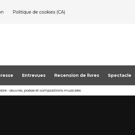
on
Politique de cookies (CA)
resse
Entrevues
Recension de livres
Spectacle
bre : œuvres, poésie et compositions musicales