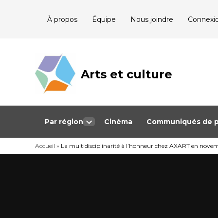
Skip
À propos
Équipe
Nous joindre
Connexi
to
content
Arts et culture
Journalisme
bénévole qui
couvre les
événements
culturels au
Québec
Par région
Cinéma
Communiqués de p
Open
dropdown
Accueil
»
La multidisciplinarité à l’honneur chez AXART en novem
menu