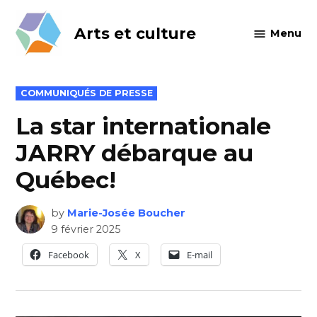
Skip
to
Arts et culture
Menu
content
POSTED
COMMUNIQUÉS DE PRESSE
IN
La star internationale
JARRY débarque au
Québec!
by
Marie-Josée Boucher
9 février 2025
Facebook
X
E-mail