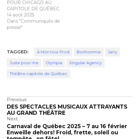
POUR CHICAGO AU
CAPITOLE DE QUÉBEC
14 août 2025
Dans "Communiqués de
presse"
TAGGED:
À Mon tour Prod
Bonhomme
Jarry
Juste pour rire
Olympia
Singular Agency
Théâtre capitole de Québec
Navigation
Previous
DES SPECTACLES MUSICAUX ATTRAYANTS
de
AU GRAND THÉÂTRE
l’article
Next
Carnaval de Québec 2025 – 7 au 16 février
Enweille dehors! Froid, frette, soleil ou
tempête…on fête!