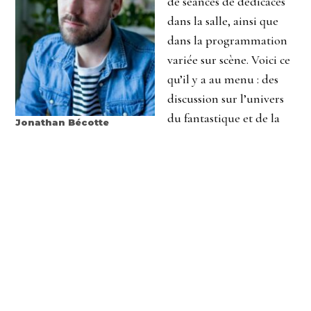
de séances de dédicaces
dans la salle, ainsi que
dans la programmation
variée sur scène. Voici ce
qu’il y a au menu : des
discussion sur l’univers
du fantastique et de la
Jonathan Bécotte
science-fiction ainsi que
sur les livres graphiques, deux thèmes jusque là jamais
abordés dans nos activités; avec les Heures du conte,
une avec Jessie Précieuse et l’autre avec RV Métal et
Rock Bière, des entrevues avec les des co-présidences
d’honneur; et deux lectures publiques en fin de
journée (en français le samedi et en anglais le
dimanche). Les activités sur scène seront diffusées en
direct sur notre YouTube @fiertelitteraire8239.