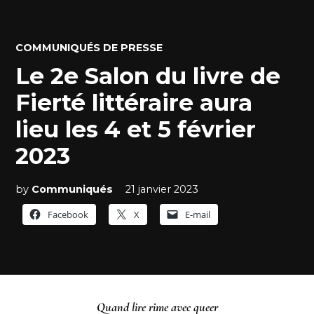
POSTED
COMMUNIQUÉS DE PRESSE
IN
Le 2e Salon du livre de
Fierté littéraire aura
lieu les 4 et 5 février
2023
by
Communiqués
21 janvier 2023
Facebook
X
E-mail
Quand lire rime avec queer