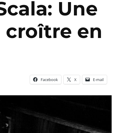
Scala: Une
 croître en
Facebook
X
E-mail