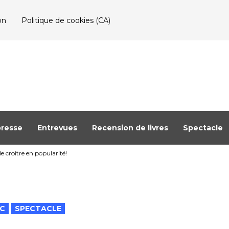
on
Politique de cookies (CA)
resse
Entrevues
Recension de livres
Spectacle
e croître en popularité!
C
SPECTACLE