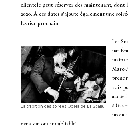
clientèle peut réserver dès maintenant, dont le
2020. À ces dates s’ajoute également une soirée
février prochain.
Les
So
par
Ém
mainte
Marc-
prendre
voix pu
accueil
$ (taxe
La tradition des soirées Opéra de La Scala.
propos
mais surtout inoubliable!