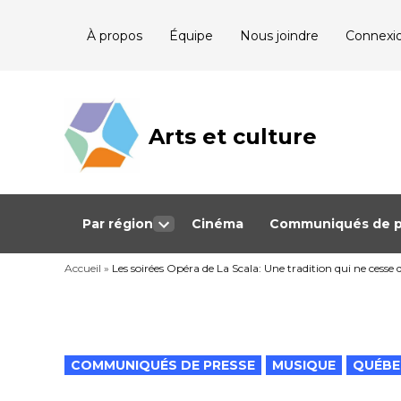
Skip
À propos
Équipe
Nous joindre
Connexi
to
content
Arts et culture
Journalisme
bénévole qui
couvre les
événements
culturels au
Québec
Par région
Cinéma
Communiqués de p
Open
dropdown
Accueil
»
Les soirées Opéra de La Scala: Une tradition qui ne cesse d
menu
POSTED
COMMUNIQUÉS DE PRESSE
MUSIQUE
QUÉBE
IN