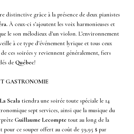
e distinctive grâce à la présence de deux pianistes
ra.
À ceux-ci s’ajoutent les voix harmonieuses et
que le son mélodieux d’un violon. L’environnement
eille à ce type d’événement lyrique et tous ceux
 de ces soirées y reviennent généralement, fiers
rdés de
Québec
!
 ET GASTRONOMIE
 La Scala
tiendra une soirée toute spéciale le 14
ronomique sept services, ainsi que la musique du
erprète
Guillaume Lecompte
tout au long de la
nt pour ce souper offert au coût de 59,95 $ par