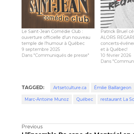
Le Saint-Jean Comédie Club :
Patrick Bruel cé
ouverture officielle d’un nouveau
ALORS REGARDE
temple de l’humour à Québec
concerts-événe
9 septembre 2025
et à Québec!
Dans "Communiqués de presse"
10 février 2026
Dans "Communi
TAGGED:
Artsetculture.ca
Émilie Baillargeon
Marc-Antoine Munoz
Québec
restaurant La Sc
Navigation
Previous