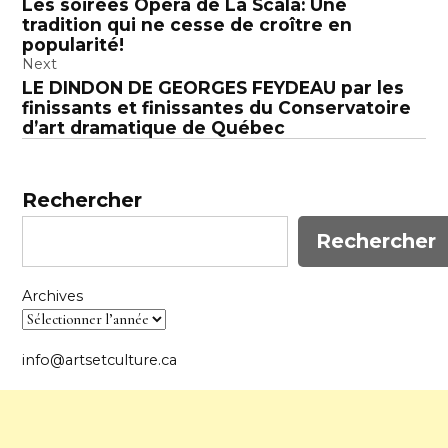
Les soirées Opéra de La Scala: Une
de
tradition qui ne cesse de croître en
l’article
popularité!
Next
LE DINDON DE GEORGES FEYDEAU par les
finissants et finissantes du Conservatoire
d’art dramatique de Québec
Rechercher
Rechercher
Archives
info@artsetculture.ca