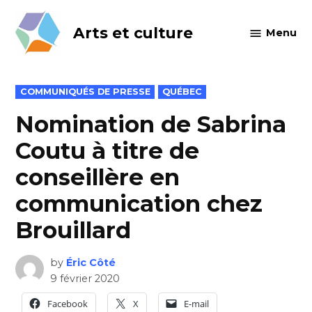
Skip
to
Arts et culture
Menu
content
POSTED
COMMUNIQUÉS DE PRESSE
QUÉBEC
IN
Nomination de Sabrina
Coutu à titre de
conseillère en
communication chez
Brouillard
by
Éric Côté
9 février 2020
Facebook
X
E-mail