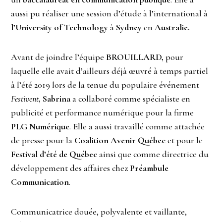
aussi pu réaliser une session d’étude à l’international à
l’University of Technology
à
Sydney
en
Australie.
Avant de joindre l’équipe
BROUILLARD,
pour
laquelle elle avait d’ailleurs déjà œuvré à temps partiel
à l’été 2019 lors de la tenue du populaire événement
Festivent
, Sabrina
a collaboré comme spécialiste en
publicité et performance numérique pour la firme
PLG Numérique
. Elle a aussi travaillé comme attachée
de presse pour la
Coalition Avenir Québec
et pour le
Festival d’été de Québec
ainsi que comme directrice du
développement des affaires chez
Préambule
Communication
.
Communicatrice douée, polyvalente et vaillante,