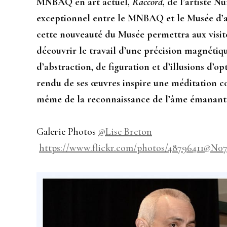
MNBAQ en art actuel,
Raccord
, de l’artiste 
exceptionnel entre le MNBAQ et le Musée d’
cette nouveauté du Musée permettra aux visiteu
découvrir le travail d’une précision magnétiqu
d’abstraction, de figuration et d’illusions d’o
rendu de ses œuvres inspire une méditation c
même de la reconnaissance de l’âme émanant 
Galerie Photos
@Lise Breton
https://www.flickr.com/photos/48796411@N07