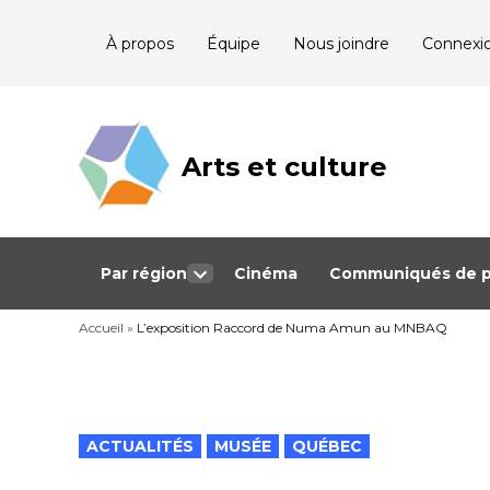
Skip
À propos
Équipe
Nous joindre
Connexi
to
content
Arts et culture
Journalisme
bénévole qui
couvre les
événements
culturels au
Québec
Par région
Cinéma
Communiqués de p
Open
dropdown
Accueil
»
L’exposition Raccord de Numa Amun au MNBAQ
menu
POSTED
ACTUALITÉS
MUSÉE
QUÉBEC
IN