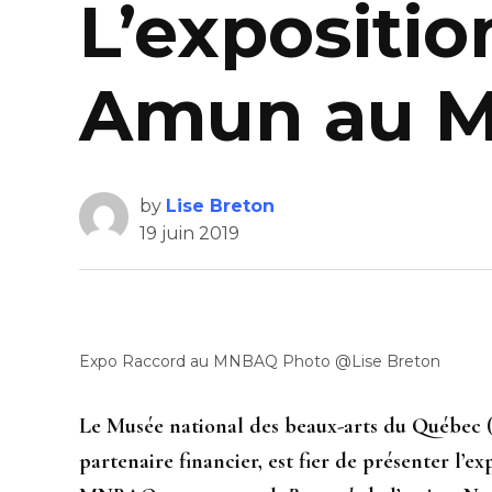
L’expositi
Amun au 
by
Lise Breton
19 juin 2019
Expo Raccord au MNBAQ Photo @Lise Breton
Le Musée national des beaux-arts du Québec
partenaire financier, est fier de présenter l’e