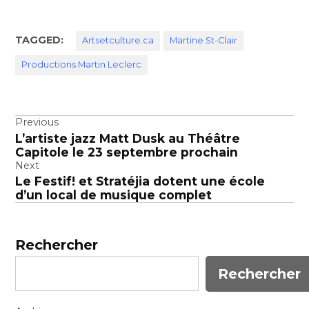
TAGGED:
Artsetculture.ca
Martine St-Clair
Productions Martin Leclerc
Navigation
Previous
L’artiste jazz Matt Dusk au Théâtre
de
Capitole le 23 septembre prochain
l’article
Next
Le Festif! et Stratéjia dotent une école
d’un local de musique complet
Rechercher
Rechercher