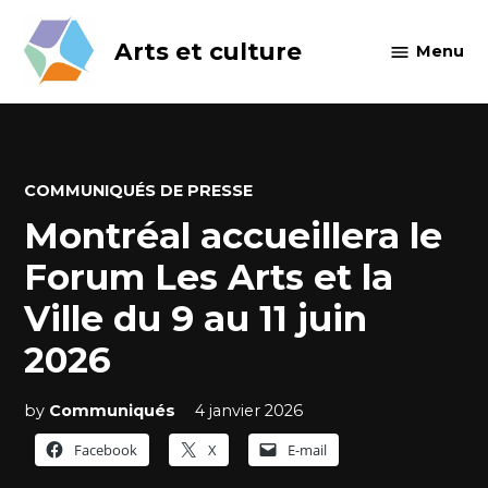
Skip
to
Arts et culture
Menu
content
POSTED
COMMUNIQUÉS DE PRESSE
IN
Montréal accueillera le
Forum Les Arts et la
Ville du 9 au 11 juin
2026
by
Communiqués
4 janvier 2026
Facebook
X
E-mail