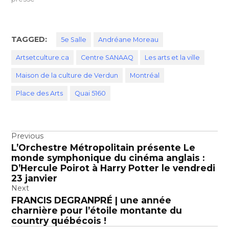
TAGGED:
5e Salle
Andréane Moreau
Artsetculture.ca
Centre SANAAQ
Les arts et la ville
Maison de la culture de Verdun
Montréal
Place des Arts
Quai 5160
Navigation
Previous
L’Orchestre Métropolitain présente Le
de
monde symphonique du cinéma anglais :
l’article
D’Hercule Poirot à Harry Potter le vendredi
23 janvier
Next
FRANCIS DEGRANPRÉ | une année
charnière pour l’étoile montante du
country québécois !