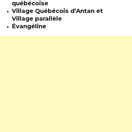
québécoise
Village Québécois d’Antan et
Village parallèle
Évangéline