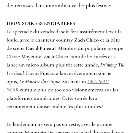
des terrasses dans une ambiance des plus festives.
DEUX SOIRÉES ENDIABLÉES
Le spectacle du vendredi soir fera assurément lever la
foule, avec le chanteur country
Zach Chico
et la bête
de scène
David Pineau
! Membre du populaire groupe
Classe Moyenne, Zach Chico cumule les succès et a
lancé un micro album plus tôt cette année,
Drinking Till
I’m Dead.
David Pineau a lancé récemment son 3e
opus,
Le Monstre du Cirque
. Sa chanson
DRAPEAU
NOIR
cumule plus de 200 000 visionnements sur les
plateformes numériques. Cette soirée fera
certainement danser même les plus timides !
Le lendemain ne sera pas en reste, avec le groupe
country
Mountain Daisies
partira le bal du samedi soir