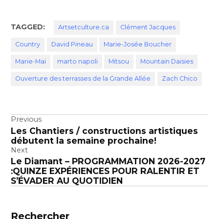
TAGGED:
Artsetculture.ca
Clément Jacques
Country
David Pineau
Marie-Josée Boucher
Marie-Mai
marto napoli
Mitsou
Mountain Daisies
Ouverture des terrasses de la Grande Allée
Zach Chico
Navigation
Previous
Les Chantiers / constructions artistiques
de
débutent la semaine prochaine!
l’article
Next
Le Diamant – PROGRAMMATION 2026-2027
:QUINZE EXPÉRIENCES POUR RALENTIR ET
S’ÉVADER AU QUOTIDIEN
Rechercher