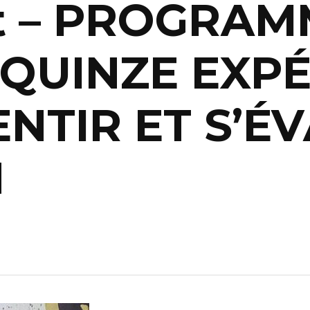
t – PROGRA
 :QUINZE EXP
NTIR ET S’É
N