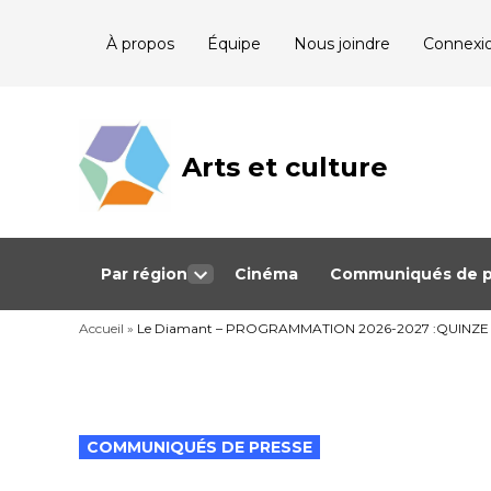
Skip
À propos
Équipe
Nous joindre
Connexi
to
content
Arts et culture
Journalisme
bénévole qui
couvre les
événements
culturels au
Québec
Par région
Cinéma
Communiqués de p
Open
dropdown
Accueil
»
Le Diamant – PROGRAMMATION 2026-2027 :QUINZE
menu
POSTED
COMMUNIQUÉS DE PRESSE
IN