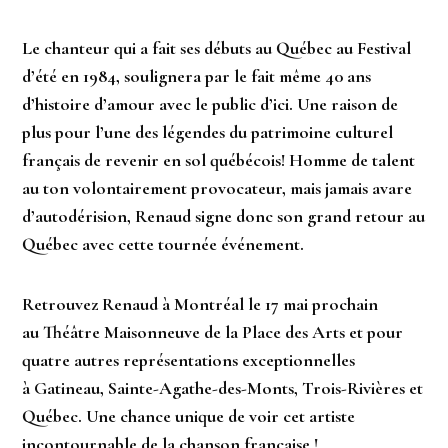
Le chanteur qui a fait ses débuts au Québec au Festival
d’été en 1984, soulignera par le fait même 40 ans
d’histoire d’amour avec le public d’ici. Une raison de
plus pour l’une des légendes du patrimoine culturel
français de revenir en sol québécois! Homme de talent
au ton volontairement provocateur, mais jamais avare
d’autodérision, Renaud signe donc son grand retour au
Québec avec cette tournée événement.
Retrouvez Renaud à Montréal le 17 mai prochain
au Théâtre Maisonneuve de la Place des Arts et pour
quatre autres représentations exceptionnelles
à Gatineau, Sainte-Agathe-des-Monts, Trois-Rivières et
Québec. Une chance unique de voir cet artiste
incontournable de la chanson française !