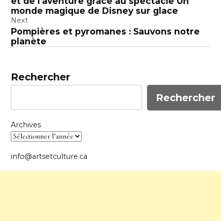
et de l’aventure grâce au spectacle Un
l’article
monde magique de Disney sur glace
Next
Pompières et pyromanes : Sauvons notre
planète
Rechercher
Rechercher
Archives
info@artsetculture.ca