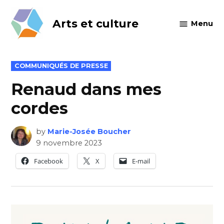
Skip
to
Arts et culture
Menu
content
POSTED
COMMUNIQUÉS DE PRESSE
IN
Renaud dans mes
cordes
by
Marie-Josée Boucher
9 novembre 2023
Facebook
X
E-mail