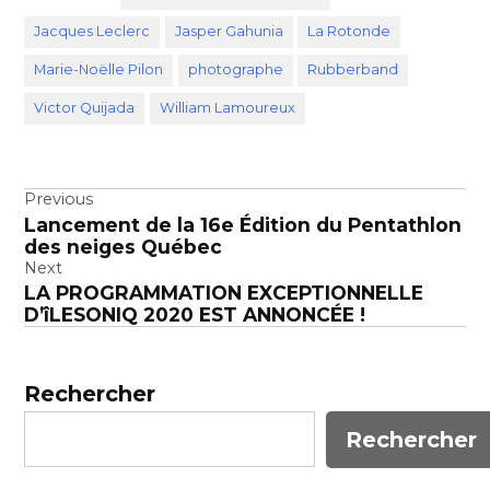
Jacques Leclerc
Jasper Gahunia
La Rotonde
Marie-Noëlle Pilon
photographe
Rubberband
Victor Quijada
William Lamoureux
Navigation
Previous
Lancement de la 16e Édition du Pentathlon
de
des neiges Québec
l’article
Next
LA PROGRAMMATION EXCEPTIONNELLE
D’îLESONIQ 2020 EST ANNONCÉE !
Rechercher
Rechercher