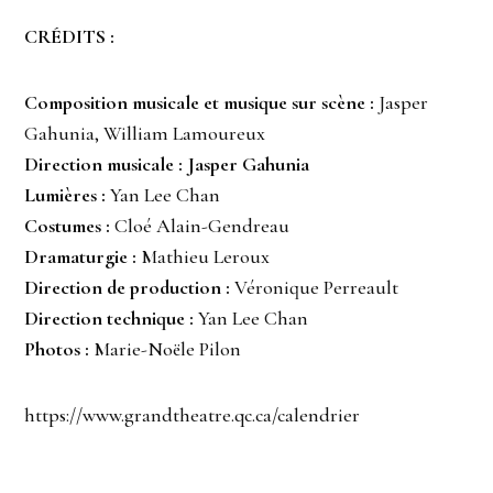
CRÉDITS :
Composition musicale et musique sur scène :
Jasper
Gahunia, William Lamoureux
Direction musicale : Jasper Gahunia
Lumières :
Yan Lee Chan
Costumes :
Cloé Alain-Gendreau
Dramaturgie :
Mathieu Leroux
Direction de production :
Véronique Perreault
Direction technique :
Yan Lee Chan
Photos :
Marie-Noële Pilon
https://www.grandtheatre.qc.ca/calendrier