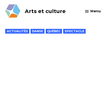
Skip
to
Arts et culture
Menu
content
POSTED
ACTUALITÉS
DANSE
QUÉBEC
SPECTACLE
IN