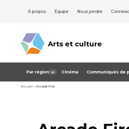
Skip
À propos
Équipe
Nous joindre
Connexi
to
content
Arts et culture
Journalisme
bénévole qui
couvre les
événements
culturels au
Québec
Par région
Cinéma
Communiqués de p
Open
dropdown
Accueil
»
Arcade Fire
menu