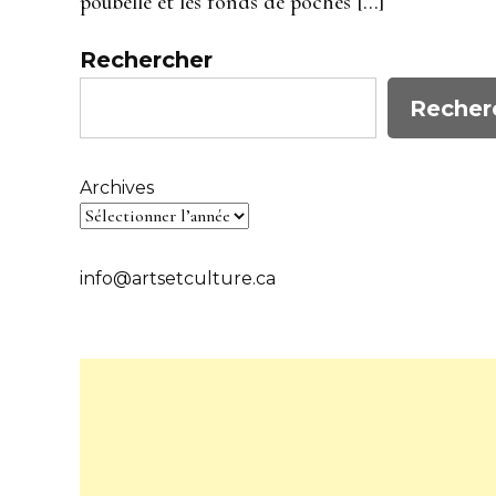
poubelle et les fonds de poches […]
Rechercher
Recher
Archives
info@artsetculture.ca