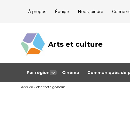
Skip
À propos
Équipe
Nous joindre
Connexi
to
content
Arts et culture
Journalisme
bénévole qui
couvre les
événements
culturels au
Québec
Par région
Cinéma
Communiqués de p
Open
dropdown
Accueil
»
charlotte gosselin
menu