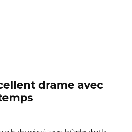
ellent drame avec
 temps
6
 40 salles de cinéma à travers le Québec dont le