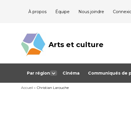
Skip
À propos
Équipe
Nous joindre
Connexi
to
content
Arts et culture
Journalisme
bénévole qui
couvre les
événements
culturels au
Québec
Par région
Cinéma
Communiqués de p
Open
dropdown
Accueil
»
Christian Larouche
menu