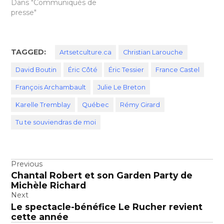
l’Association québécoise
Dans "Communiqués de
des critiques de théâtre
presse"
(AQCT) aura le plaisir de
remettre six Prix de la
critique dans cinq
TAGGED:
catégories, en même
Artsetculture.ca
Christian Larouche
temps que sera…
David Boutin
Éric Côté
Éric Tessier
France Castel
François Archambault
Julie Le Breton
Karelle Tremblay
Québec
Rémy Girard
Tu te souviendras de moi
Navigation
Previous
Chantal Robert et son Garden Party de
de
Michèle Richard
l’article
Next
Le spectacle-bénéfice Le Rucher revient
cette année