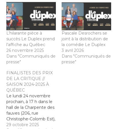
L’hilarante pièce à
Pascale Desrochers se
succès Le Duplex prend
joint à la distribution de
l’affiche au Québec
la comédie Le Duplex
26 novembre 2025
3 avril 2026
Dans "Communiqués de
Dans "Communiqués de
presse"
presse"
FINALISTES DES PRIX
DE LA CRITIQUE //
SAISON 2024-2025 À
QUÉBEC
Le lundi 24 novembre
prochain, à 17 h dans le
hall de la Charpente des
fauves (206, rue
Christophe-Colomb Est),
la section de Québec de
29 octobre 2025