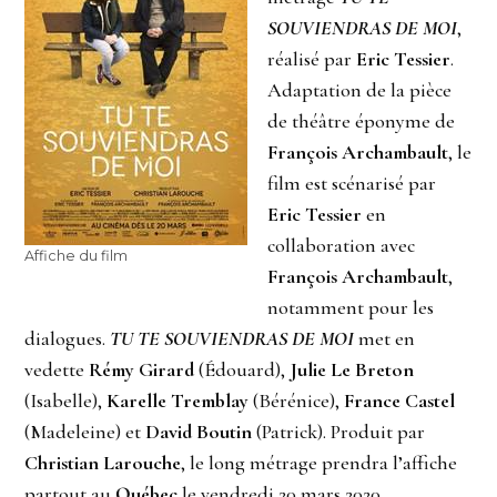
SOUVIENDRAS DE MOI
,
réalisé par
Eric Tessier
.
Adaptation de la pièce
de théâtre éponyme de
François Archambault
, le
film est scénarisé par
Eric Tessier
en
collaboration avec
Affiche du film
François Archambault
,
notamment pour les
dialogues.
TU TE SOUVIENDRAS DE MOI
met en
vedette
Rémy Girard
(Édouard),
Julie Le Breton
(Isabelle),
Karelle Tremblay
(Bérénice),
France Castel
(Madeleine) et
David Boutin
(Patrick). Produit par
Christian Larouche
, le long métrage prendra l’affiche
partout au
Québec
le vendredi 20 mars 2020.