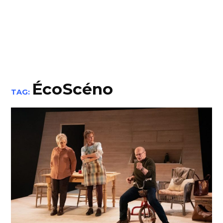
ÉcoScéno
TAG: