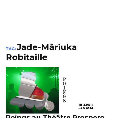
Jade-Măriuka
TAG:
Robitaille
Poings au Théâtre Prospero