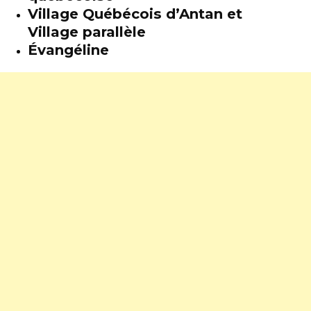
Village Québécois d’Antan et
Village parallèle
Évangéline