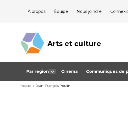
Skip
À propos
Équipe
Nous joindre
Connexi
to
content
Arts et culture
Journalisme
bénévole qui
couvre les
événements
culturels au
Québec
Par région
Cinéma
Communiqués de p
Open
dropdown
Accueil
»
Jean-François Poulin
menu